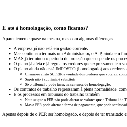
E até à homologação, como ficamos?
Aparentemente quase na mesma, mas com algumas diferenças.
A empresa já não está em gestão corrente.
Mas continua a ter mais um Administrador, o AJP, ainda em fun
MAS já terminou o período de proteção que suspende os proces
O plano já afeta e já regula os credores que expressamente o v
O plano ainda não está IMPOSTO (homologado) aos credores q
Chama-se a isto SUPRIR a vontade dos credores que votaram contr
Suprir não é suprimir, é substituir;
Só o tribunal o pode fazer, na sentença de homologação.
Os contratos de trabalho regressaram à plena normalidade, com
E os processos em tribunais do trabalho também.
Note-se que o PER não pode alterar os valores que o Tribunal do T
Mas o PER pode alterar a forma de pagamento, que pode ser fasead
Apenas depois de o PER ser homologado, e depois de ter transitado em