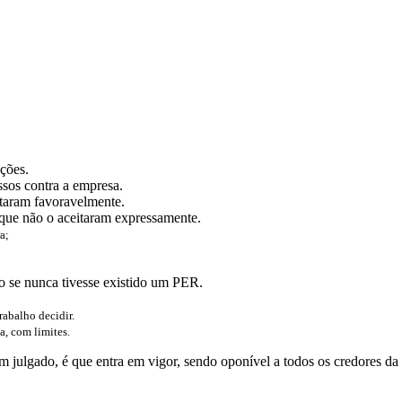
ções.
sos contra a empresa.
otaram favoravelmente.
ue não o aceitaram expressamente.
a;
o se nunca tivesse existido um PER.
rabalho decidir.
a, com limites.
 julgado, é que entra em vigor, sendo oponível a todos os credores da 