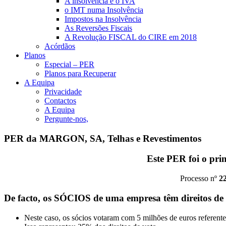
A insolvência e o IVA
o IMT numa Insolvência
Impostos na Insolvência
As Reversões Fiscais
A Revolução FISCAL do CIRE em 2018
Acórdãos
Planos
Especial – PER
Planos para Recuperar
A Equipa
Privacidade
Contactos
A Equipa
Pergunte-nos,
PER da MARGON, SA, Telhas e Revestimentos
Este PER foi o prim
Processo nº
2
De facto, os SÓCIOS de uma empresa têm direitos de 
Neste caso, os sócios votaram com 5 milhões de euros referente