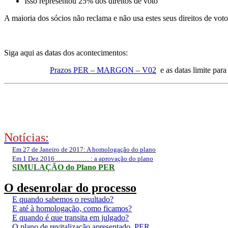
Isso representou 25% dos direitos de voto
A maioria dos sócios não reclama e não usa estes seus direitos de voto
Siga aqui as datas dos acontecimentos:
Prazos PER – MARGON – V02
e as datas limite para
Notícias:
Em 27 de Janeiro de 2017: A homologação do plano
Em 1 Dez 2016 …………… : a aprovação do plano
SIMULAÇÃO do Plano PER
O desenrolar do processo
E quando sabemos o resultado?
E até à homologação, como ficamos?
E quando é que transita em julgado?
O plano de revitalização apresentado. PER