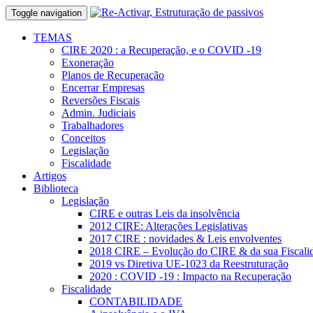
Toggle navigation
TEMAS
CIRE 2020 : a Recuperação, e o COVID -19
Exoneração
Planos de Recuperação
Encerrar Empresas
Reversões Fiscais
Admin. Judiciais
Trabalhadores
Conceitos
Legislação
Fiscalidade
Artigos
Biblioteca
Legislação
CIRE e outras Leis da insolvência
2012 CIRE: Alterações Legislativas
2017 CIRE : novidades & Leis envolventes
2018 CIRE – Evolução do CIRE & da sua Fiscali
2019 vs Diretiva UE-1023 da Reestruturação
2020 : COVID -19 : Impacto na Recuperação
Fiscalidade
CONTABILIDADE