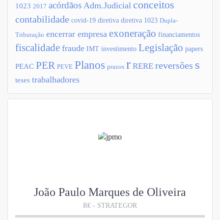
conceitos
acórdãos
Adm.Judicial
1023
2017
contabilidade
covid-19
diretiva
diretiva 1023
Dupla-
exoneração
encerrar empresa
financiamentos
Tributação
fiscalidade
Legislação
fraude
IMT
investimento
papers
r
s
Planos
PER
reversões
RERE
PEAC
PEVE
prazos
trabalhadores
teses
João Paulo Marques de Oliveira
R€ - STRATEGOR