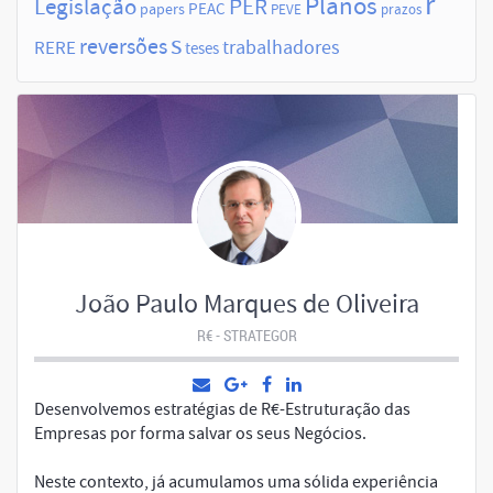
r
Planos
Legislação
PER
papers
PEAC
PEVE
prazos
s
reversões
trabalhadores
RERE
teses
João Paulo Marques de Oliveira
R€ - STRATEGOR
Desenvolvemos estratégias de R€-Estruturação das
Empresas por forma salvar os seus Negócios.
Neste contexto, já acumulamos uma sólida experiência