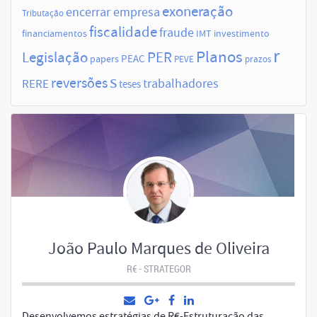
exoneração
encerrar empresa
Tributação
fiscalidade
fraude
financiamentos
IMT
investimento
r
Planos
Legislação
PER
papers
PEAC
PEVE
prazos
s
reversões
trabalhadores
RERE
teses
João Paulo Marques de Oliveira
R€ - STRATEGOR
Desenvolvemos estratégias de R€-Estruturação das