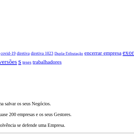
exo
encerrar empresa
covid-19
diretiva
diretiva 1023
Dupla-Tributação
s
versões
trabalhadores
teses
a salvar os seus Negócios.
uase 200 empresas e os seus Gestores.
nsolvência se defende uma Empresa.