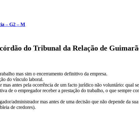
cia – G2 – M
córdão do Tribunal da Relação de Guimarã
 trabalho mas sim o encerramento definitivo da empresa.
ão do vínculo laboral.
 mas antes pela ocorrência de um facto jurídico não voluntário: qual s
itiva de o empregador receber a prestação do trabalho, o que sempre con
ador/administrador mas antes de uma decisão que não depende da sua v
leia de credores).