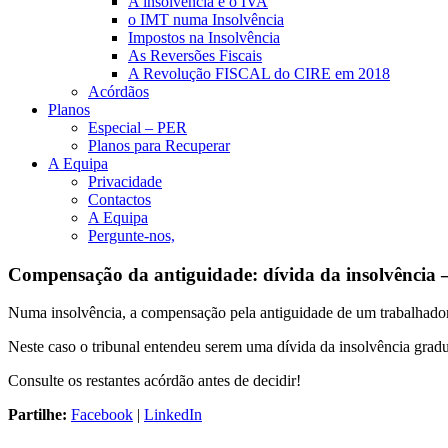
A insolvência e o IVA
o IMT numa Insolvência
Impostos na Insolvência
As Reversões Fiscais
A Revolução FISCAL do CIRE em 2018
Acórdãos
Planos
Especial – PER
Planos para Recuperar
A Equipa
Privacidade
Contactos
A Equipa
Pergunte-nos,
Compensação da antiguidade: dívida da insolvência 
Numa insolvência, a compensação pela antiguidade de um trabalhador é
Neste caso o tribunal entendeu serem uma dívida da insolvência grad
Consulte os restantes acórdão antes de decidir!
Partilhe:
Facebook
|
LinkedIn