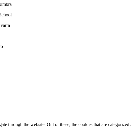
oimbra
School
varra
ro
e through the website. Out of these, the cookies that are categorized a