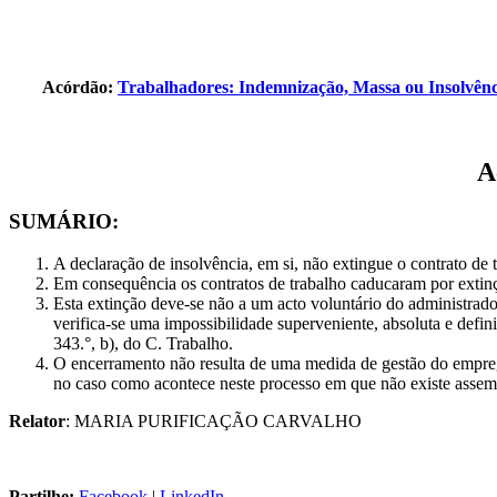
Acórdão:
Trabalhadores: Indemnização, Massa ou Insolvên
A
SUMÁRIO:
A declaração de insolvência, em si, não extingue o contrato de
Em consequência os contratos de trabalho caducaram por extinç
Esta extinção deve-se não a um acto voluntário do administrador
verifica-se uma impossibilidade superveniente, absoluta e defin
343.°, b), do C. Trabalho.
O encerramento não resulta de uma medida de gestão do empreg
no caso como acontece neste processo em que não existe assemb
Relator
: MARIA PURIFICAÇÃO CARVALHO
Partilhe:
Facebook
|
LinkedIn