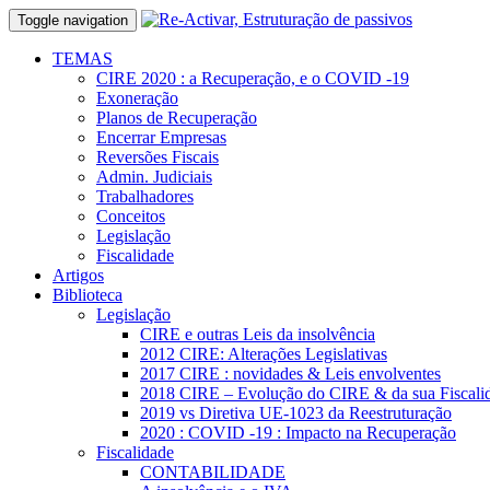
Toggle navigation
TEMAS
CIRE 2020 : a Recuperação, e o COVID -19
Exoneração
Planos de Recuperação
Encerrar Empresas
Reversões Fiscais
Admin. Judiciais
Trabalhadores
Conceitos
Legislação
Fiscalidade
Artigos
Biblioteca
Legislação
CIRE e outras Leis da insolvência
2012 CIRE: Alterações Legislativas
2017 CIRE : novidades & Leis envolventes
2018 CIRE – Evolução do CIRE & da sua Fiscali
2019 vs Diretiva UE-1023 da Reestruturação
2020 : COVID -19 : Impacto na Recuperação
Fiscalidade
CONTABILIDADE