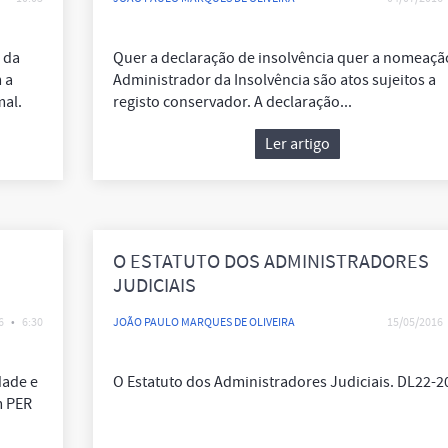
 da
Quer a declaração de insolvência quer a nomeaçã
 a
Administrador da Insolvência são atos sujeitos a
mal.
registo conservador. A declaração...
Ler artigo
O ESTATUTO DOS ADMINISTRADORES
JUDICIAIS
LEI Nº 22/2013
6
•
6:30
JOÃO PAULO MARQUES DE OLIVEIRA
15/05/2016
dade e
O Estatuto dos Administradores Judiciais. DL22-2
m PER