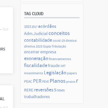
TAG CLOUD
acórdãos
1023
2017
•
5:23
conceitos
Adm.Judicial
contabilidade
covid-19
diretiva
diretiva 1023
Dupla-Tributação
 IRS
encerrar empresa
exoneração
financiamentos
fiscalidade
fraude
IMT
Legislação
investimento
papers
r
Planos
PER
PEAC
PEVE
prazos
s
reversões
RERE
teses
trabalhadores
AL
•
9:21