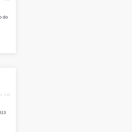
o do
•
3:33
013