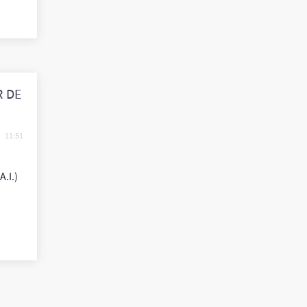
R DE
11:51
.I.)