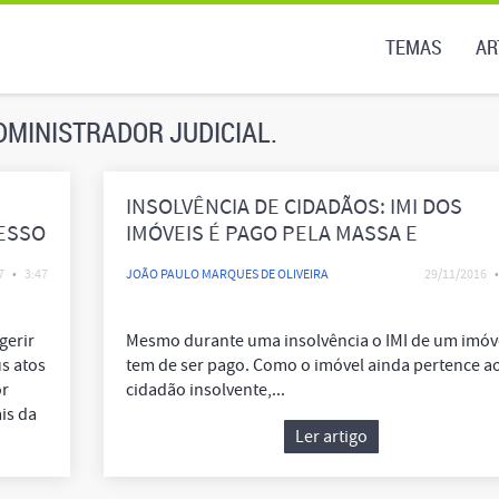
TEMAS
AR
 ADMINISTRADOR JUDICIAL.
INSOLVÊNCIA DE CIDADÃOS: IMI DOS
ESSO
IMÓVEIS É PAGO PELA MASSA E
PROCESSADO PELO AJ
7
•
3:47
JOÃO PAULO MARQUES DE OLIVEIRA
29/11/2016
•
gerir
Mesmo durante uma insolvência o IMI de um imóv
s atos
tem de ser pago. Como o imóvel ainda pertence a
or
cidadão insolvente,...
ais da
Ler artigo