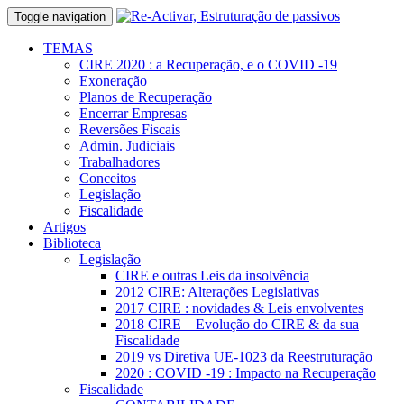
Toggle navigation
TEMAS
CIRE 2020 : a Recuperação, e o COVID -19
Exoneração
Planos de Recuperação
Encerrar Empresas
Reversões Fiscais
Admin. Judiciais
Trabalhadores
Conceitos
Legislação
Fiscalidade
Artigos
Biblioteca
Legislação
CIRE e outras Leis da insolvência
2012 CIRE: Alterações Legislativas
2017 CIRE : novidades & Leis envolventes
2018 CIRE – Evolução do CIRE & da sua
Fiscalidade
2019 vs Diretiva UE-1023 da Reestruturação
2020 : COVID -19 : Impacto na Recuperação
Fiscalidade