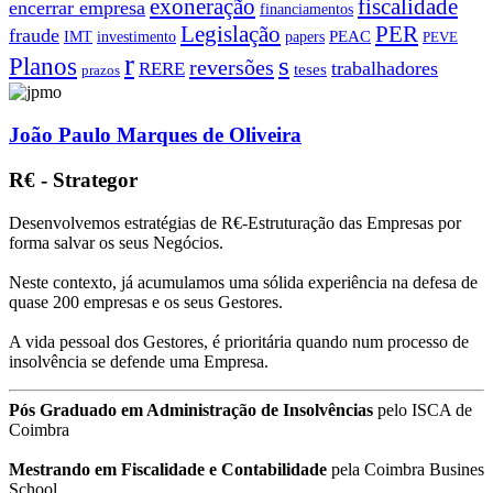
exoneração
fiscalidade
encerrar empresa
financiamentos
PER
Legislação
fraude
PEAC
IMT
investimento
papers
PEVE
r
s
Planos
reversões
trabalhadores
RERE
teses
prazos
João Paulo Marques de Oliveira
R€ - Strategor
Desenvolvemos estratégias de R€-Estruturação das Empresas por
forma salvar os seus Negócios.
Neste contexto, já acumulamos uma sólida experiência na defesa de
quase 200 empresas e os seus Gestores.
A vida pessoal dos Gestores, é prioritária quando num processo de
insolvência se defende uma Empresa.
Pós Graduado em Administração de Insolvências
pelo ISCA de
Coimbra
Mestrando em Fiscalidade e Contabilidade
pela Coimbra Busines
School