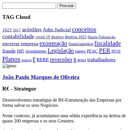
TAG Cloud
conceitos
acórdãos
Adm.Judicial
1023
2017
contabilidade
covid-19
diretiva
diretiva 1023
Dupla-Tributação
exoneração
fiscalidade
encerrar empresa
financiamentos
PER
Legislação
fraude
PEAC
IMT
investimento
papers
PEVE
r
s
Planos
reversões
trabalhadores
RERE
teses
prazos
João Paulo Marques de Oliveira
R€ - Strategor
Desenvolvemos estratégias de R€-Estruturação das Empresas por
forma salvar os seus Negócios.
Neste contexto, já acumulamos uma sólida experiência na defesa de
quase 200 empresas e os seus Gestores.