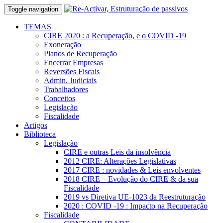
Toggle navigation
TEMAS
CIRE 2020 : a Recuperação, e o COVID -19
Exoneração
Planos de Recuperação
Encerrar Empresas
Reversões Fiscais
Admin. Judiciais
Trabalhadores
Conceitos
Legislação
Fiscalidade
Artigos
Biblioteca
Legislação
CIRE e outras Leis da insolvência
2012 CIRE: Alterações Legislativas
2017 CIRE : novidades & Leis envolventes
2018 CIRE – Evolução do CIRE & da sua
Fiscalidade
2019 vs Diretiva UE-1023 da Reestruturação
2020 : COVID -19 : Impacto na Recuperação
Fiscalidade