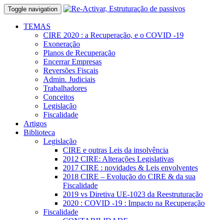
Toggle navigation
TEMAS
CIRE 2020 : a Recuperação, e o COVID -19
Exoneração
Planos de Recuperação
Encerrar Empresas
Reversões Fiscais
Admin. Judiciais
Trabalhadores
Conceitos
Legislação
Fiscalidade
Artigos
Biblioteca
Legislação
CIRE e outras Leis da insolvência
2012 CIRE: Alterações Legislativas
2017 CIRE : novidades & Leis envolventes
2018 CIRE – Evolução do CIRE & da sua
Fiscalidade
2019 vs Diretiva UE-1023 da Reestruturação
2020 : COVID -19 : Impacto na Recuperação
Fiscalidade