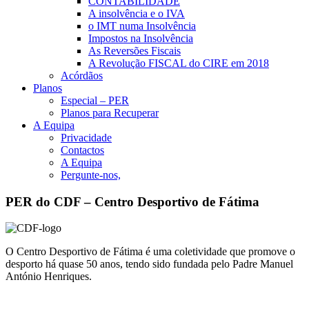
CONTABILIDADE
A insolvência e o IVA
o IMT numa Insolvência
Impostos na Insolvência
As Reversões Fiscais
A Revolução FISCAL do CIRE em 2018
Acórdãos
Planos
Especial – PER
Planos para Recuperar
A Equipa
Privacidade
Contactos
A Equipa
Pergunte-nos,
PER do CDF – Centro Desportivo de Fátima
O Centro Desportivo de Fátima é uma coletividade que promove o
desporto há quase 50 anos, tendo sido fundada pelo Padre Manuel
António Henriques.