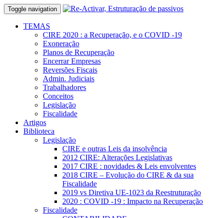
Toggle navigation
TEMAS
CIRE 2020 : a Recuperação, e o COVID -19
Exoneração
Planos de Recuperação
Encerrar Empresas
Reversões Fiscais
Admin. Judiciais
Trabalhadores
Conceitos
Legislação
Fiscalidade
Artigos
Biblioteca
Legislação
CIRE e outras Leis da insolvência
2012 CIRE: Alterações Legislativas
2017 CIRE : novidades & Leis envolventes
2018 CIRE – Evolução do CIRE & da sua
Fiscalidade
2019 vs Diretiva UE-1023 da Reestruturação
2020 : COVID -19 : Impacto na Recuperação
Fiscalidade