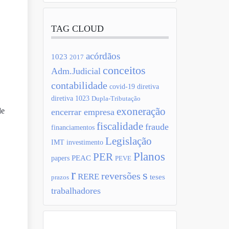
TAG CLOUD
acórdãos
1023
2017
conceitos
Adm.Judicial
contabilidade
covid-19
diretiva
diretiva 1023
Dupla-Tributação
exoneração
de
encerrar empresa
fiscalidade
fraude
financiamentos
Legislação
IMT
investimento
Planos
PER
PEAC
papers
PEVE
r
s
reversões
RERE
teses
prazos
trabalhadores