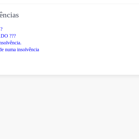
ências
 ?
TADO ???
nsolvência.
ade numa insolvência