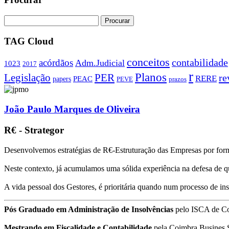
TAG Cloud
conceitos
contabilidade
acórdãos
Adm.Judicial
1023
2017
r
Planos
PER
Legislação
re
RERE
PEAC
papers
PEVE
prazos
João Paulo Marques de Oliveira
R€ - Strategor
Desenvolvemos estratégias de R€-Estruturação das Empresas por form
Neste contexto, já acumulamos uma sólida experiência na defesa de q
A vida pessoal dos Gestores, é prioritária quando num processo de i
Pós Graduado em Administração de Insolvências
pelo ISCA de C
Mestrando em Fiscalidade e Contabilidade
pela Coimbra Busines 