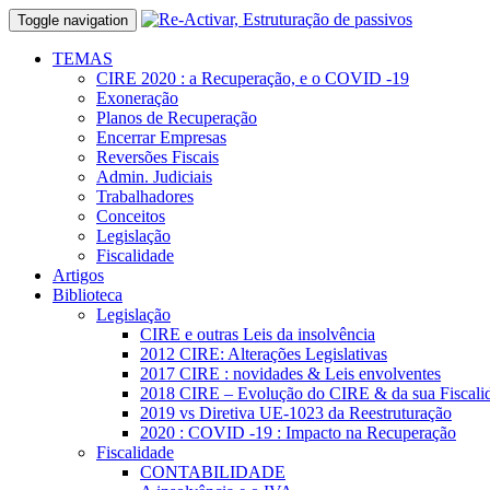
Toggle navigation
TEMAS
CIRE 2020 : a Recuperação, e o COVID -19
Exoneração
Planos de Recuperação
Encerrar Empresas
Reversões Fiscais
Admin. Judiciais
Trabalhadores
Conceitos
Legislação
Fiscalidade
Artigos
Biblioteca
Legislação
CIRE e outras Leis da insolvência
2012 CIRE: Alterações Legislativas
2017 CIRE : novidades & Leis envolventes
2018 CIRE – Evolução do CIRE & da sua Fiscali
2019 vs Diretiva UE-1023 da Reestruturação
2020 : COVID -19 : Impacto na Recuperação
Fiscalidade
CONTABILIDADE