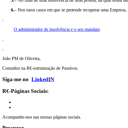
5.
– No final de uma insolvência de uma pessoa, na qual tenha si
6.
– Nos raros casos em que se pretende recuperar uma Empresa, o
.
O administrador de insolvência e o seu mandato
.
.
João PM de Oliveira,
Consultor na R€-estruturação de Passivos.
Siga-me no
LinkedIN
R€-Páginas Sociais:
Acompanhe-nos nas nossas páginas sociais.
Procurar