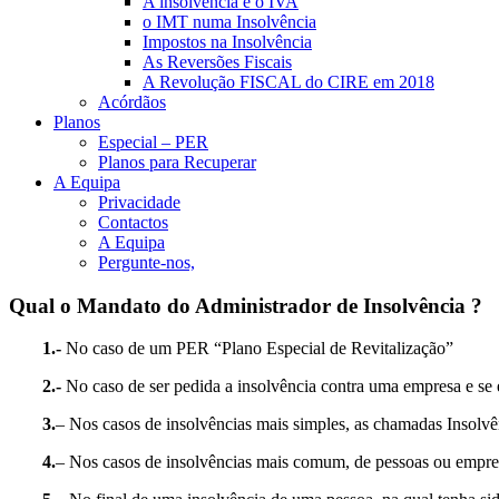
A insolvência e o IVA
o IMT numa Insolvência
Impostos na Insolvência
As Reversões Fiscais
A Revolução FISCAL do CIRE em 2018
Acórdãos
Planos
Especial – PER
Planos para Recuperar
A Equipa
Privacidade
Contactos
A Equipa
Pergunte-nos,
Qual o Mandato do Administrador de Insolvência ?
1.-
No caso de um PER “Plano Especial de Revitalização”
2.-
No caso de ser pedida a insolvência contra uma empresa e se 
3.
– Nos casos de insolvências mais simples, as chamadas Insolvê
4.
– Nos casos de insolvências mais comum, de pessoas ou empre