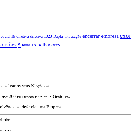
exo
encerrar empresa
covid-19
diretiva
diretiva 1023
Dupla-Tributação
s
versões
trabalhadores
teses
a salvar os seus Negócios.
uase 200 empresas e os seus Gestores.
nsolvência se defende uma Empresa.
oimbra
School