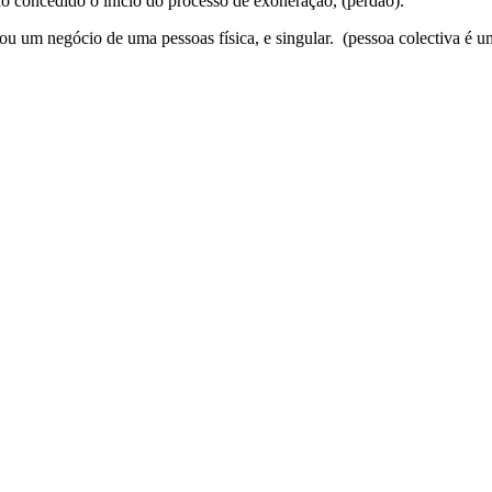
do concedido o inicio do processo de exoneração, (perdão).
u um negócio de uma pessoas física, e singular. (pessoa colectiva é 