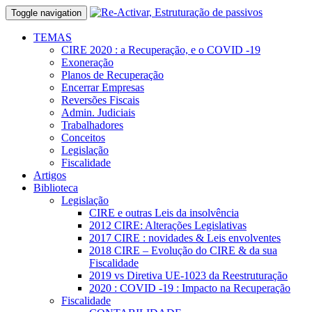
Toggle navigation
TEMAS
CIRE 2020 : a Recuperação, e o COVID -19
Exoneração
Planos de Recuperação
Encerrar Empresas
Reversões Fiscais
Admin. Judiciais
Trabalhadores
Conceitos
Legislação
Fiscalidade
Artigos
Biblioteca
Legislação
CIRE e outras Leis da insolvência
2012 CIRE: Alterações Legislativas
2017 CIRE : novidades & Leis envolventes
2018 CIRE – Evolução do CIRE & da sua
Fiscalidade
2019 vs Diretiva UE-1023 da Reestruturação
2020 : COVID -19 : Impacto na Recuperação
Fiscalidade