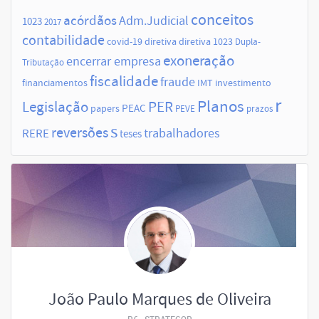
conceitos
acórdãos
Adm.Judicial
1023
2017
contabilidade
covid-19
diretiva
diretiva 1023
Dupla-
exoneração
encerrar empresa
Tributação
fiscalidade
fraude
financiamentos
IMT
investimento
r
Planos
Legislação
PER
papers
PEAC
PEVE
prazos
s
reversões
trabalhadores
RERE
teses
João Paulo Marques de Oliveira