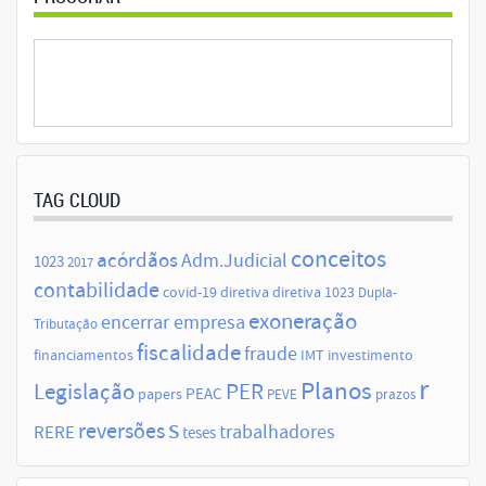
TAG CLOUD
conceitos
acórdãos
Adm.Judicial
1023
2017
contabilidade
covid-19
diretiva
diretiva 1023
Dupla-
exoneração
encerrar empresa
Tributação
fiscalidade
fraude
financiamentos
IMT
investimento
r
Planos
Legislação
PER
papers
PEAC
PEVE
prazos
s
reversões
trabalhadores
RERE
teses