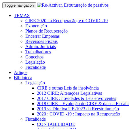
Toggle navigation
TEMAS
CIRE 2020 : a Recuperação, e o COVID -19
Exoneração
Planos de Recuperação
Encerrar Empresas
Reversões Fiscais
Admin. Judiciais
Trabalhadores
Conceitos
Legislação
Fiscalidade
Artigos
Biblioteca
Legislação
CIRE e outras Leis da insolvência
2012 CIRE: Alterações Legislativas
2017 CIRE : novidades & Leis envolventes
2018 CIRE – Evolução do CIRE & da sua Fiscali
2019 vs Diretiva UE-1023 da Reestruturação
2020 : COVID -19 : Impacto na Recuperação
Fiscalidade
CONTABILIDADE