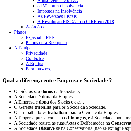
A insolvência e o IVA
o IMT numa Insolvência
Impostos na Insolvência
As Reversões Fiscais
A Revolução FISCAL do CIRE em 2018
Acórdãos
Planos
Especial – PER
Planos para Recuperar
A Equipa
Privacidade
Contactos
A Equipa
Pergunte-nos,
Qual a diferença entre Empresa e Sociedade ?
Os Sócios são
donos
da Sociedade,
A Sociedade é
dona
da Empresa,
A Empresa é
dona
dos Stocks e etc…
O Gerente
trabalha
para os Sócios da Sociedade,
Os Trabalhadores
trabalham
para o Gerente da Empresa,
A Empresa presta contas nas
Finanças
, e à Sociedade, anualme
A Sociedade regista as suas Actas e Deliberações na
Conservat
A Sociedade
Dissolve
-se na Conservatória (não se extingue aqu