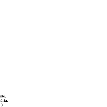
nte,
ória
,
i),