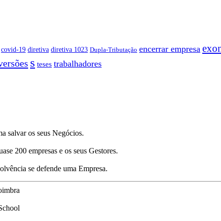
exo
encerrar empresa
covid-19
diretiva
diretiva 1023
Dupla-Tributação
s
versões
trabalhadores
teses
a salvar os seus Negócios.
uase 200 empresas e os seus Gestores.
nsolvência se defende uma Empresa.
oimbra
School