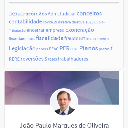
conceitos
acórdãos
Adm.Judicial
1023
2017
contabilidade
covid-19
diretiva
diretiva 1023
Dupla-
exoneração
encerrar empresa
Tributação
fiscalidade
fraude
financiamentos
IMT
investimento
r
Planos
Legislação
PER
papers
PEAC
PEVE
prazos
s
reversões
trabalhadores
RERE
teses
João Paulo Marques de Oliveira