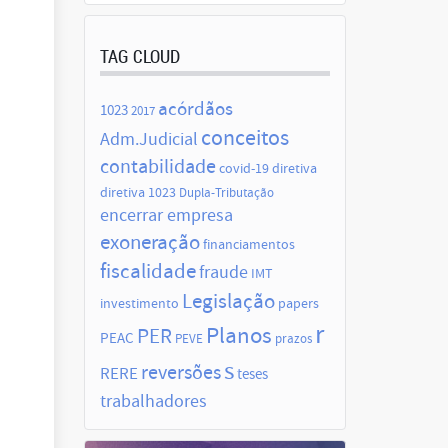
TAG CLOUD
acórdãos
1023
2017
conceitos
Adm.Judicial
contabilidade
covid-19
diretiva
diretiva 1023
Dupla-Tributação
encerrar empresa
exoneração
financiamentos
fiscalidade
fraude
IMT
Legislação
investimento
papers
r
Planos
PER
PEAC
PEVE
prazos
s
reversões
RERE
teses
trabalhadores