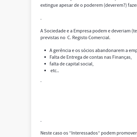
extingue apesar de o poderem (deverem?) fazer
.
A Sociedade e a Empresa podem e deveriam (te
previstas no C. Registo Comercial.
A gerência e os sócios abandonarem a em
Falta de Entrega de contas nas Finanças,
falta de capital social,
etc..
.
.
Neste caso os “Interessados” podem promover a 