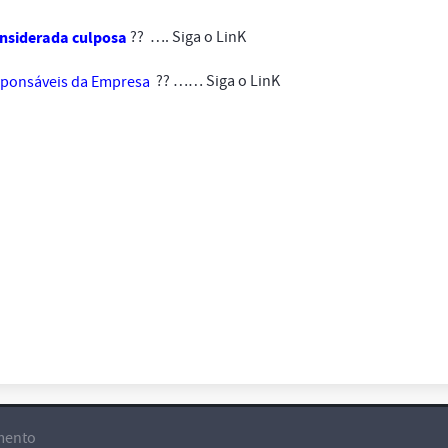
?? …. Siga o LinK
onsiderada culposa
?? …… Siga o LinK
esponsáveis da Empresa
mento