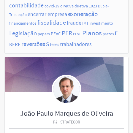
contabilidade
covid-19
diretiva
diretiva 1023
Dupla-
exoneração
encerrar empresa
Tributação
fiscalidade
fraude
financiamentos
IMT
investimento
r
Planos
Legislação
PER
papers
PEAC
PEVE
prazos
s
reversões
trabalhadores
RERE
teses
João Paulo Marques de Oliveira
R€ - STRATEGOR