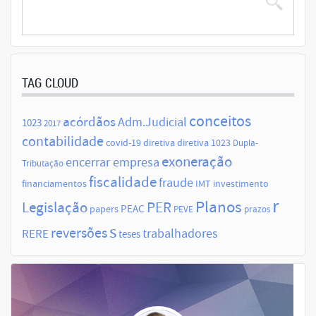
TAG CLOUD
conceitos
acórdãos
Adm.Judicial
1023
2017
contabilidade
covid-19
diretiva
diretiva 1023
Dupla-
exoneração
encerrar empresa
Tributação
fiscalidade
fraude
financiamentos
IMT
investimento
r
Planos
Legislação
PER
papers
PEAC
PEVE
prazos
s
reversões
trabalhadores
RERE
teses