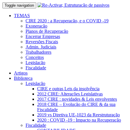
Toggle navigation
TEMAS
CIRE 2020 : a Recuperação, e o COVID -19
Exoneração
Planos de Recuperação
Encerrar Empresas
Reversões Fiscais
Admin. Judiciais
Trabalhadores
Conceitos
Legislação
Fiscalidade
Artigos
Biblioteca
Legislação
CIRE e outras Leis da insolvência
2012 CIRE: Alterações Legislativas
2017 CIRE : novidades & Leis envolventes
2018 CIRE – Evolução do CIRE & da sua
Fiscalidade
2019 vs Diretiva UE-1023 da Reestruturação
2020 : COVID -19 : Impacto na Recuperação
Fiscalidade