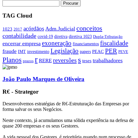
TAG Cloud
conceitos
acórdãos
Adm.Judicial
1023
2017
contabilidade
covid-19
diretiva
diretiva 1023
Dupla-Tributação
exoneração
fiscalidade
encerrar empresa
financiamentos
PER
Legislação
fraude
PEAC
IMT
investimento
papers
PEVE
r
s
Planos
reversões
trabalhadores
RERE
teses
prazos
João Paulo Marques de Oliveira
R€ - Strategor
Desenvolvemos estratégias de R€-Estruturação das Empresas por
forma salvar os seus Negócios.
Neste contexto, já acumulamos uma sólida experiência na defesa de
quase 200 empresas e os seus Gestores.
A vida pessoal dos Gestores, é prioritária quando num processo de