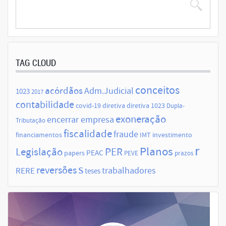
TAG CLOUD
conceitos
acórdãos
Adm.Judicial
1023
2017
contabilidade
covid-19
diretiva
diretiva 1023
Dupla-
exoneração
encerrar empresa
Tributação
fiscalidade
fraude
financiamentos
IMT
investimento
r
Planos
Legislação
PER
papers
PEAC
PEVE
prazos
s
reversões
trabalhadores
RERE
teses