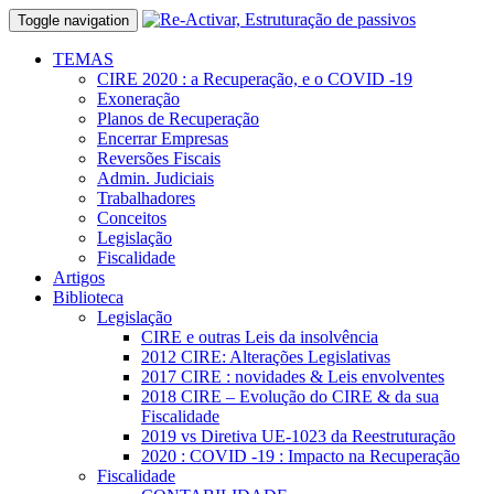
Toggle navigation
TEMAS
CIRE 2020 : a Recuperação, e o COVID -19
Exoneração
Planos de Recuperação
Encerrar Empresas
Reversões Fiscais
Admin. Judiciais
Trabalhadores
Conceitos
Legislação
Fiscalidade
Artigos
Biblioteca
Legislação
CIRE e outras Leis da insolvência
2012 CIRE: Alterações Legislativas
2017 CIRE : novidades & Leis envolventes
2018 CIRE – Evolução do CIRE & da sua
Fiscalidade
2019 vs Diretiva UE-1023 da Reestruturação
2020 : COVID -19 : Impacto na Recuperação
Fiscalidade