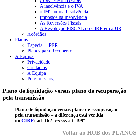
CONTABILIDADE
A insolvência e o IVA
o IMT numa Insolvência
Impostos na Insolvência
As Reversões Fiscais
A Revolução FISCAL do CIRE em 2018
Acórdãos
Planos
Especial – PER
Planos para Recuperar
A Equipa
Privacidade
Contactos
A Equipa
Pergunte-nos,
Plano de liquidação versus plano de recuperação
pela transmissão
Plano de liquidação versus plano de recuperação
pela transmissão
–
a diferença está vertida
no
CIRE
:
art.
162º
versus
art.
199º
Voltar ao HUB dos PLANOS