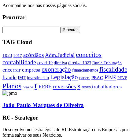
Acompanhe-nos nas nossas páginas sociais.
Procurar
TAG Cloud
conceitos
acórdãos
Adm.Judicial
1023
2017
contabilidade
covid-19
diretiva
diretiva 1023
Dupla-Tributação
exoneração
fiscalidade
encerrar empresa
financiamentos
PER
Legislação
fraude
PEAC
IMT
investimento
papers
PEVE
r
s
Planos
reversões
trabalhadores
RERE
teses
prazos
João Paulo Marques de Oliveira
R€ - Strategor
Desenvolvemos estratégias de R€-Estruturação das Empresas por
forma salvar os seus Negócios.