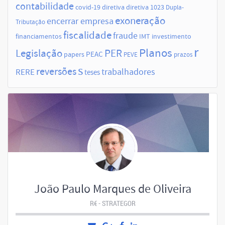
contabilidade
covid-19
diretiva
diretiva 1023
Dupla-
exoneração
encerrar empresa
Tributação
fiscalidade
fraude
financiamentos
IMT
investimento
r
Planos
Legislação
PER
papers
PEAC
PEVE
prazos
s
reversões
trabalhadores
RERE
teses
João Paulo Marques de Oliveira
R€ - STRATEGOR