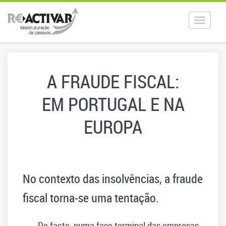
Toggle
navigat
A FRAUDE FISCAL:
EM PORTUGAL E NA
EUROPA
No contexto das insolvências, a fraude
fiscal torna-se uma tentação.
De facto, numa fase terminal das empresas,