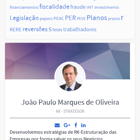
fiscalidade
fraude
financiamentos
IMT
investimento
r
Planos
Legislação
PER
papers
PEAC
PEVE
prazos
s
reversões
trabalhadores
RERE
teses
João Paulo Marques de Oliveira
R€ - STRATEGOR
Desenvolvemos estratégias de R€-Estruturação das
Empresas por forma salvar os seus Negócios.