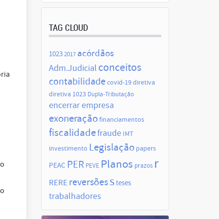
TAG CLOUD
acórdãos
1023
2017
conceitos
Adm.Judicial
ria
contabilidade
covid-19
diretiva
diretiva 1023
Dupla-Tributação
encerrar empresa
exoneração
financiamentos
fiscalidade
fraude
IMT
Legislação
investimento
papers
r
Planos
PER
ao
PEAC
PEVE
prazos
s
reversões
RERE
teses
lo
trabalhadores