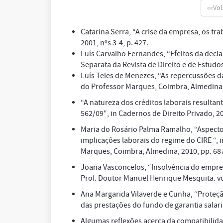
««Vo
Catarina Serra, “A crise da empresa, os tra
2001, nºs 3-4, p. 427.
Luís Carvalho Fernandes, “Efeitos da decla
Separata da Revista de Direito e de Estudos S
Luís Teles de Menezes, “As repercussões d
do Professor Marques, Coimbra, Almedina, 
“A natureza dos créditos laborais resultan
562/09″,
in
Cadernos de Direito Privado, 201
Maria do Rosário Palma Ramalho, “Aspectos
implicações laborais do regime do CIRE “,
i
Marques, Coimbra, Almedina, 2010, pp. 687
Joana Vasconcelos, “Insolvência do empre
Prof. Doutor Manuel Henrique Mesquita. vol.
Ana Margarida Vilaverde e Cunha, “Proteç
das prestações do fundo de garantia salari
Algumas reflexões acerca da compatibilid