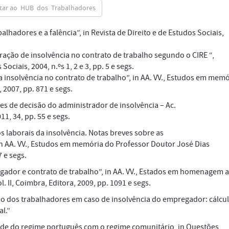
ltar ao HUB dos Trabalhadores
balhadores e a falência”,
in
Revista de Direito e de Estudos Sociais,
ração de insolvência no contrato de trabalho segundo o CIRE “,
ociais, 2004, n.ºs 1, 2 e 3, pp. 5 e segs.
a insolvência no contrato de trabalho”,
in
AA. VV., Estudos em memó
2007, pp. 871 e segs.
tes de decisão do administrador de insolvência – Ac.
1, 34, pp. 55 e segs.
 laborais da insolvência. Notas breves sobre as
n
AA. VV., Estudos em memória do Professor Doutor José Dias
 e segs.
gador e contrato de trabalho”,
in
AA. VV., Estados em homenagem 
 II, Coimbra, Editora, 2009, pp. 1091 e segs.
ão dos trabalhadores em caso de insolvência do empregador: cálcu
al.”
ade do regime português com o regime comunitário,
in
Questões