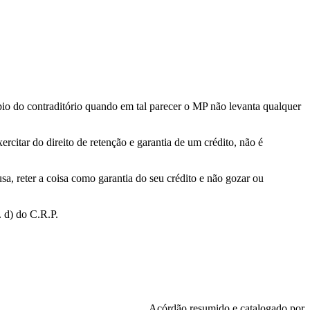
cípio do contraditório quando em tal parecer o MP não levanta qualquer
rcitar do direito de retenção e garantia de um crédito, não é
usa, reter a coisa como garantia do seu crédito e não gozar ou
. d) do C.R.P.
Acórdão resumido e catalogado por