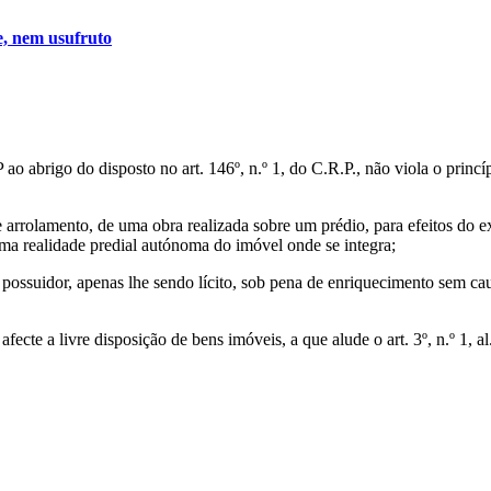
e, nem usufruto
P ao abrigo do disposto no art. 146º, n.º 1, do C.R.P., não viola o prin
arrolamento, de uma obra realizada sobre um prédio, para efeitos do exe
 uma realidade predial autónoma do imóvel onde se integra;
u possuidor, apenas lhe sendo lícito, sob pena de enriquecimento sem ca
fecte a livre disposição de bens imóveis, a que alude o art. 3º, n.º 1, al