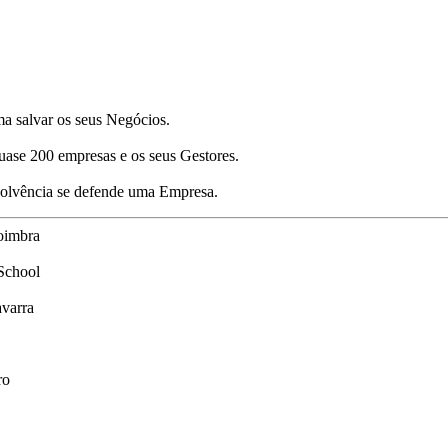
a salvar os seus Negócios.
uase 200 empresas e os seus Gestores.
nsolvência se defende uma Empresa.
oimbra
School
varra
ro