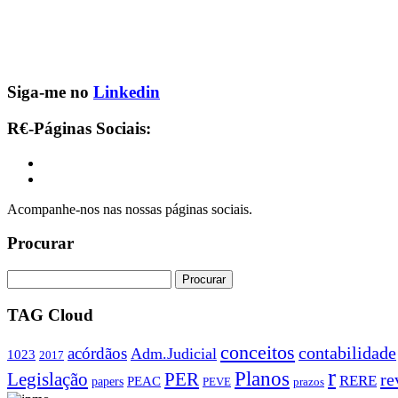
Siga-me no
Linkedin
R€-Páginas Sociais:
Acompanhe-nos nas nossas páginas sociais.
Procurar
TAG Cloud
conceitos
contabilidade
acórdãos
Adm.Judicial
1023
2017
r
Planos
PER
Legislação
re
RERE
PEAC
papers
PEVE
prazos