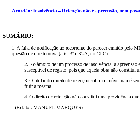
Acórdão:
Insolvência – Retenção não é apreensão, nem poss
SUMÁRIO:
1. A falta de notificação ao recorrente do parecer emitido pelo M
questão de direito nova (arts. 3º e 3º-A, do CPC).
2. No âmbito de um processo de insolvência, a apreensão e 
susceptível de registo, pois que aquela obra não constitui
3. O titular do direito de retenção sobre o imóvel não é se
fruir a mesma.
4. O direito de retenção não constitui uma providência que a
(Relator: MANUEL MARQUES)