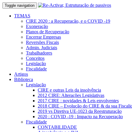
Toggle navigation
TEMAS
CIRE 2020 : a Recuperação, e o COVID -19
Exoneração
Planos de Recuperação
Encerrar Empresas
Reversões Fiscais
Admin. Judiciais
Trabalhadores
Conceitos
Legislação
Fiscalidade
Artigos
Biblioteca
Legislação
CIRE e outras Leis da insolvência
2012 CIRE: Alterações Legislativas
2017 CIRE : novidades & Leis envolventes
2018 CIRE – Evolução do CIRE & da sua Fiscali
2019 vs Diretiva UE-1023 da Reestruturação
2020 : COVID -19 : Impacto na Recuperação
Fiscalidade
CONTABILIDADE