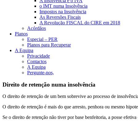
A insolvência e o IVA
o IMT numa Insolvência
Impostos na Insolvência
As Reversões Fiscais
A Revolução FISCAL do CIRE em 2018
Acórdãos
Planos
Especial – PER
Planos para Recuperar
A Equipa
Privacidade
Contactos
A Equipa
Pergunte-nos,
Direito de retenção numa insolvência
O direito de retenção de um bem sobrevive ao processo de insolvência
O direito de retenção é mais do que arresto, penhora ou mesmo hipote
Se o direito de retenção não tiver por base benfeitoria, a posse efeti