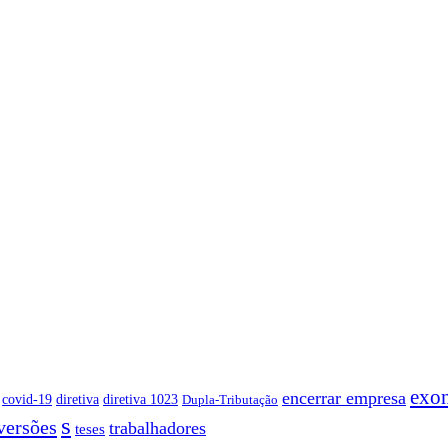
exo
encerrar empresa
covid-19
diretiva
diretiva 1023
Dupla-Tributação
s
versões
trabalhadores
teses