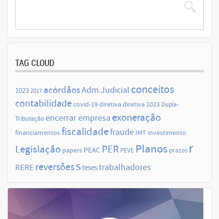
TAG CLOUD
conceitos
acórdãos
Adm.Judicial
1023
2017
contabilidade
covid-19
diretiva
diretiva 1023
Dupla-
exoneração
encerrar empresa
Tributação
fiscalidade
fraude
financiamentos
IMT
investimento
r
Planos
Legislação
PER
papers
PEAC
PEVE
prazos
s
reversões
trabalhadores
RERE
teses