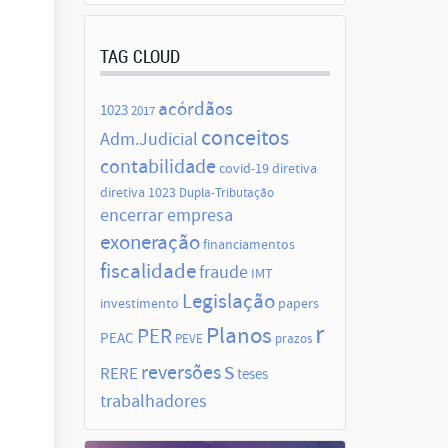
TAG CLOUD
acórdãos
1023
2017
conceitos
Adm.Judicial
contabilidade
covid-19
diretiva
diretiva 1023
Dupla-Tributação
encerrar empresa
exoneração
financiamentos
fiscalidade
fraude
IMT
Legislação
investimento
papers
r
Planos
PER
PEAC
PEVE
prazos
s
reversões
RERE
teses
trabalhadores