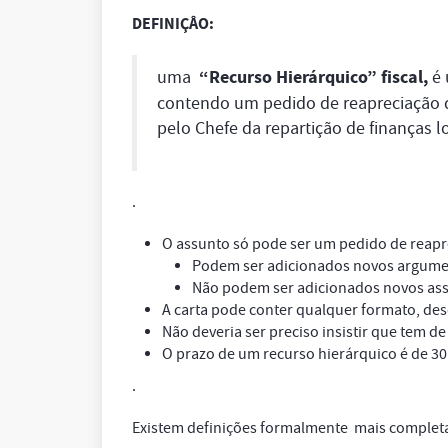
DEFINIÇÂO:
uma
“Recurso Hierárquico” fiscal,
é 
contendo um pedido de reapreciação 
pelo Chefe da repartição de finanças lo
.
O assunto só pode ser um pedido de reapr
Podem ser adicionados novos argum
Não podem ser adicionados novos as
A carta pode conter qualquer formato, desd
Não deveria ser preciso insistir que tem d
O prazo de um recurso hierárquico é de 30 
.
Existem definições formalmente mais completa